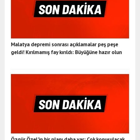
Malatya depremi sonrası açıklamalar peş peşe
geldi! Kırılmamış fay kırıldı: Büyüğüne hazır olun
Özgür Özel'in bir planı daha var: Çok konuşulacak