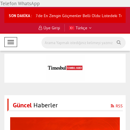
Telefon WhatsApp
Edilmesi
ABD'de En Zengin Göçmenler Belli Oldu: Listedeki Türk İsimler 
SON DAKİKA :
Üye Girişi
Türkçe
M
o
b
i
l
M
e
n
ü
Güncel
Haberler
RSS